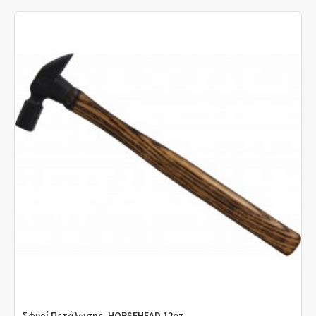
Σφυρί Πετάλωσης, HORSEHEAD 12oz