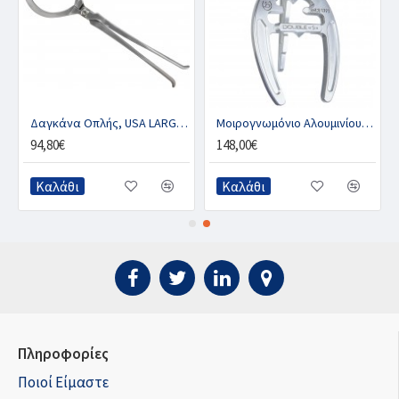
ALL 13″
Δαγκάνα Οπλής, USA LARGE 19”
Μοιρογνωμόνιο Αλουμινίου, DOUBLE-S
94,80€
148,00€
Καλάθι
Καλάθι
Πληροφορίες
Ποιοί Είμαστε