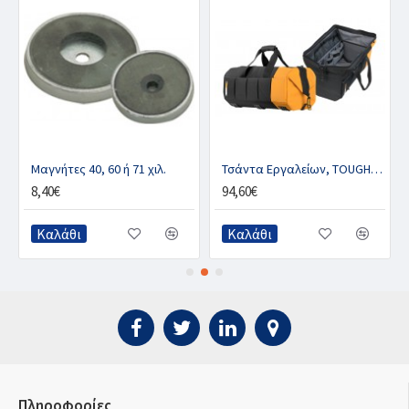
ν, DIAMOND
Μαγνήτες 40, 60 ή 71 χιλ.
Τσάντα Εργαλείων, TOUGHBUILT
8,40€
94,60€
Καλάθι
Καλάθι
Πληροφορίες