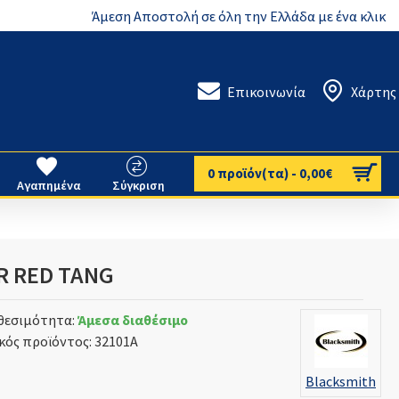
Άμεση Αποστολή σε όλη την Ελλάδα με ένα κλικ
Επικοινωνία
Χάρτης
0 προϊόν(τα) - 0,00€
Αγαπημένα
Σύγκριση
R RED TANG
θεσιμότητα:
Άμεσα διαθέσιμο
κός προϊόντος:
32101A
Blacksmith