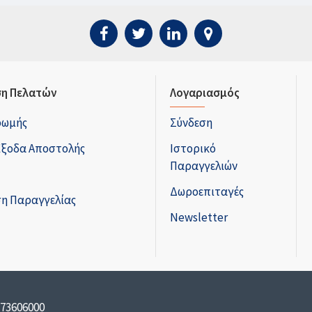
η Πελατών
Λογαριασμός
ρωμής
Σύνδεση
Έξοδα Αποστολής
Ιστορικό
Παραγγελιών
Δωροεπιταγές
η Παραγγελίας
Newsletter
173606000