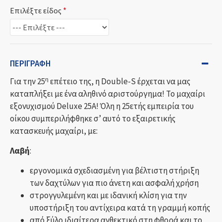
Επιλέξτε είδος
ΠΕΡΙΓΡΑΦΉ
η
Για την 25
επέτειο της, η Double-S έρχεται να μας
καταπλήξει με ένα αληθινό αριστούργημα! Το μαχαίρι
εξονυχισμού Deluxe 25A! Όλη η 25ετής εμπειρία του
οίκου συμπεριλήφθηκε σ’ αυτό το εξαιρετικής
κατασκευής μαχαίρι, με:
Λαβή
:
εργονομικά σχεδιασμένη για βέλτιστη στήριξη
των δαχτύλων για πιο άνετη και ασφαλή χρήση
στρογγυλεμένη και με ιδανική κλίση για την
υποστήριξη του αντίχειρα κατά τη γραμμή κοπής
από ξύλο ιδιαίτερα ανθεκτικό στη φθορά και το