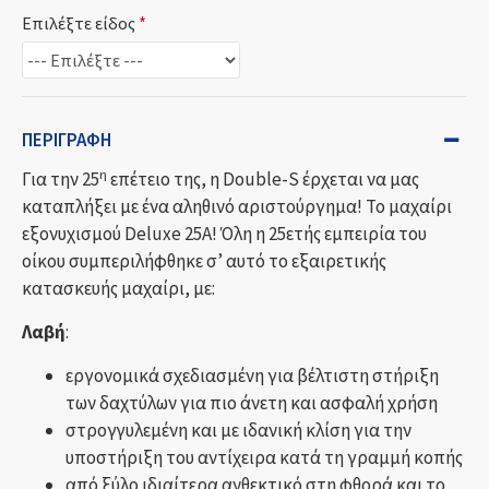
Επιλέξτε είδος
ΠΕΡΙΓΡΑΦΉ
η
Για την 25
επέτειο της, η Double-S έρχεται να μας
καταπλήξει με ένα αληθινό αριστούργημα! Το μαχαίρι
εξονυχισμού Deluxe 25A! Όλη η 25ετής εμπειρία του
οίκου συμπεριλήφθηκε σ’ αυτό το εξαιρετικής
κατασκευής μαχαίρι, με:
Λαβή
:
εργονομικά σχεδιασμένη για βέλτιστη στήριξη
των δαχτύλων για πιο άνετη και ασφαλή χρήση
στρογγυλεμένη και με ιδανική κλίση για την
υποστήριξη του αντίχειρα κατά τη γραμμή κοπής
από ξύλο ιδιαίτερα ανθεκτικό στη φθορά και το