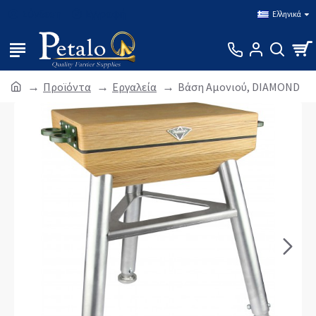
Σύνδεση
Εγγραφή
Ελληνικά
Προϊόντα
Εργαλεία
Βάση Αμονιού, DIAMOND