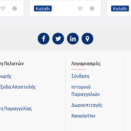
Καλάθι
Καλάθι
η Πελατών
Λογαριασμός
ρωμής
Σύνδεση
Έξοδα Αποστολής
Ιστορικό
Παραγγελιών
Δωροεπιταγές
η Παραγγελίας
Newsletter