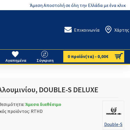
Άμεση Αποστολή σε όλη την Ελλάδα με ένα κλικ
Επικοινωνία
Χάρτης
0 προϊόν(τα) - 0,00€
Αγαπημένα
Σύγκριση
Αλουμινίου, DOUBLE-S DELUXE
θεσιμότητα:
Άμεσα διαθέσιμο
κός προϊόντος:
RTHD
Double-S