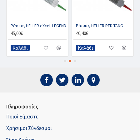
”
Ράσπα, HELLER eXceL LEGEND
Ράσπα, HELLER RED TANG
45,00€
40,40€
Καλάθι
Καλάθι
Πληροφορίες
Ποιοί Είμαστε
Χρήσιμοι Σύνδεσμοι
Όροι Χρήσης