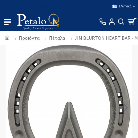
Σύνδεση
Εγγραφή
Ελληνικά
Προϊόντα
Πέταλα
JIM BLURTON HEART BAR - Μπρ