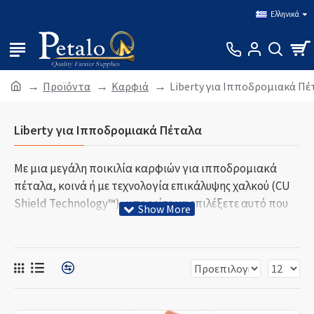
Σύνδεση
Εγγραφή
Ελληνικά
Προϊόντα
Καρφιά
Liberty για Ιπποδρομιακά Πέ
Liberty για Ιπποδρομιακά Πέταλα
Με μια μεγάλη ποικιλία καρφιών για ιπποδρομιακά
πέταλα, κοινά ή με τεχνολογία επικάλυψης χαλκού (CU
Shield Technology™), μπορείτε να επιλέξετε αυτό που
ωφελεί καλύτερα το πιο απαιτητικό άλογο όλων, το
αγαπημένο ιπποδρομιακό άλογο. Ο συνδυασμός που
αναδεικνύει το νικητή: ΙΠΠΟΔΡΟΜΙΑΚΑ ΠΕΤΑΛΑ
KERCKHAERT + ΚΑΡΦΙΑ LIBERTY