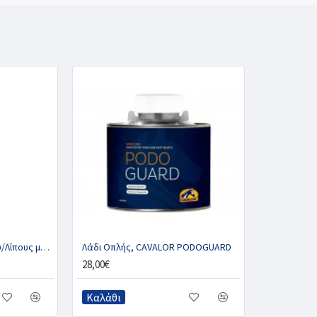
Πινέλο Επάλειψης Λαδιού/Λίπους με Καπάκι και Μαγνήτη, DIAMOND
Λάδι Οπλής, CAVALOR PODOGUARD
28,00€
Καλάθι