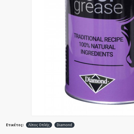
Ετικέτες:
Λίπος Οπλής
Diamond