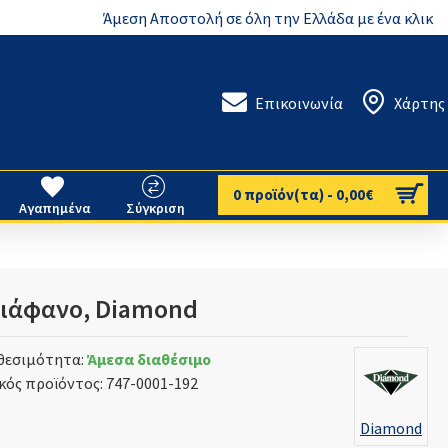
Άμεση Αποστολή σε όλη την Ελλάδα με ένα κλικ
Επικοινωνία
Χάρτης
0 προϊόν(τα) - 0,00€
Αγαπημένα
Σύγκριση
Διάφανο, Diamond
θεσιμότητα:
Άμεσα διαθέσιμο
κός προϊόντος:
747-0001-192
Diamond