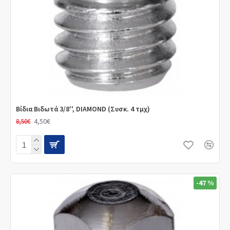
Βίδια Βιδωτά 3/8'', DIAMOND (Συσκ. 4 τμχ)
4,50€
8,50€
-47 %