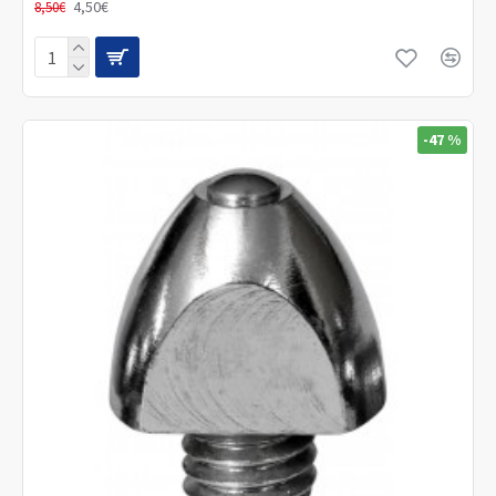
4,50€
8,50€
-47 %