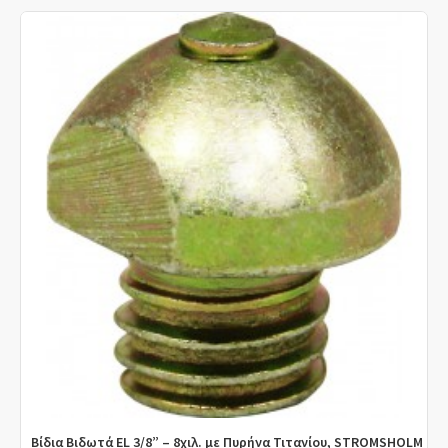
Βίδια Βιδωτά EL 3/8” – 8χιλ. με Πυρήνα Τιτανίου, STROMSHOLM