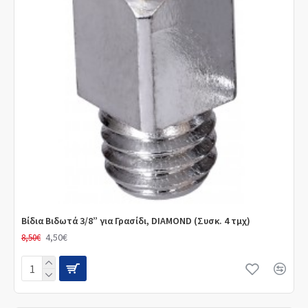
Βίδια Βιδωτά 3/8” για Γρασίδι, DIAMOND (Συσκ. 4 τμχ)
4,50€
8,50€