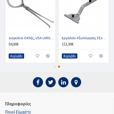
ALL 13″
Δαγκάνα Οπλής, USA LARGE 19”
Εργαλείο Αξιολόγησης Εξονυχισμού, TDL
94,80€
153,90€
Καλάθι
Καλάθι
Πληροφορίες
Ποιοί Είμαστε