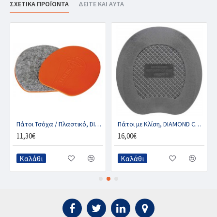
ΣΧΕΤΙΚΑ ΠΡΟΪΟΝΤΑ
ΔΕΙΤΕ ΚΑΙ ΑΥΤΑ
C (ζευγ.)
Πάτοι Τσόχα / Πλαστικό, DIAMOND LEGEND (ζευγ.)
Πάτοι με Κλίση, DIAMOND COMPETITION (ζευγ.)
11,30€
16,00€
Καλάθι
Καλάθι