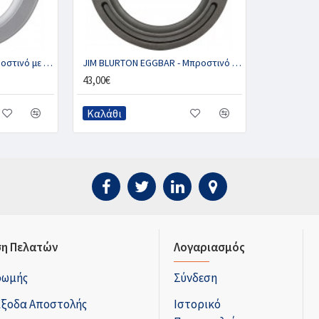
Alu Triumph Eggbar - Μπροστινό με 2 κλιπ (ζευγ.)
JIM BLURTON EGGBAR - Μπροστινό με 2 κλιπ (ζευγ.)
43,00€
Καλάθι
η Πελατών
Λογαριασμός
ρωμής
Σύνδεση
Έξοδα Αποστολής
Ιστορικό