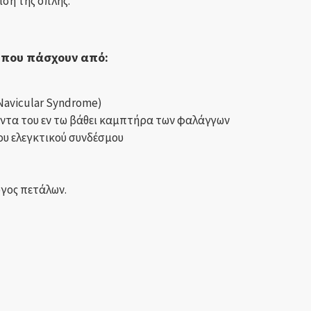
ίση της οπλής.
 που πάσχουν από:
Navicular Syndrome)
οντα του εν τω βάθει καμπτήρα των φαλάγγων
υ ελεγκτικού συνδέσμου
ύγος πετάλων.