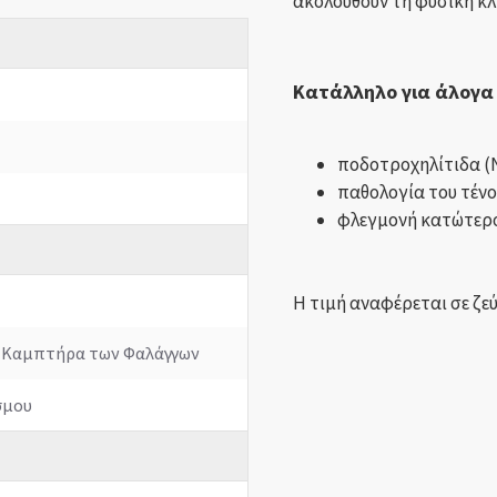
ακολουθούν τη φυσική κλ
Κατάλληλο για άλογα
ποδοτροχηλίτιδα (
παθολογία του τέν
φλεγμονή κατώτερο
Η τιμή αναφέρεται σε ζε
ει Καμπτήρα των Φαλάγγων
σμου