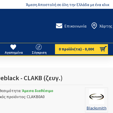
Άμεση Αποστολή σε όλη την Ελλάδα με ένα κλικ
Επικοινωνία
Χάρτης
0 προϊόν(τα) - 0,00€
Αγαπημένα
Σύγκριση
eblack - CLAKB (ζευγ.)
θεσιμότητα:
Άμεσα διαθέσιμο
κός προϊόντος:
CLAKB0A0
Blacksmith