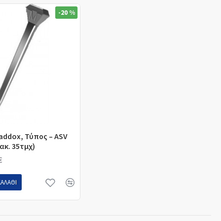
-20 %
addox, Τύπος – ASV
Σακ. 35τμχ)
€
ΚΑΛΆΘΙ