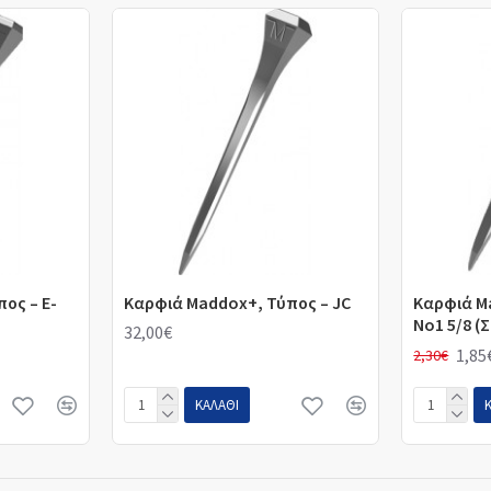
ος – E-
Καρφιά Maddox+, Τύπος – JC
Καρφιά M
No1 5/8 (
32,00€
1,85
2,30€
ΚΑΛΆΘΙ