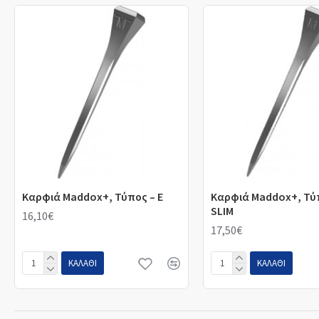
Καρφιά Maddox+, Τύπος – E
Καρφιά Maddox+, Τύπ
SLIM
16,10€
17,50€
ΚΑΛΆΘΙ
ΚΑΛΆΘΙ