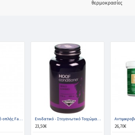
θερμοκρασίες
Απολυμαντικό/Ενυδατικό οπλής Farrier’s Finish®, LIFE DATA LABS
Ενυδατικό - Στεγανωτικό Τοιχώματος, DIAMOND
23,50€
26,70€