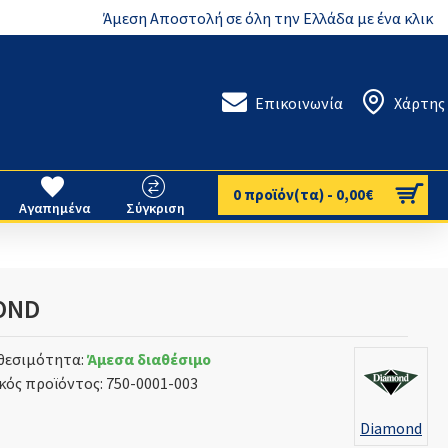
Άμεση Αποστολή σε όλη την Ελλάδα με ένα κλικ
Επικοινωνία
Χάρτης
0 προϊόν(τα) - 0,00€
Αγαπημένα
Σύγκριση
OND
θεσιμότητα:
Άμεσα διαθέσιμο
κός προϊόντος:
750-0001-003
Diamond