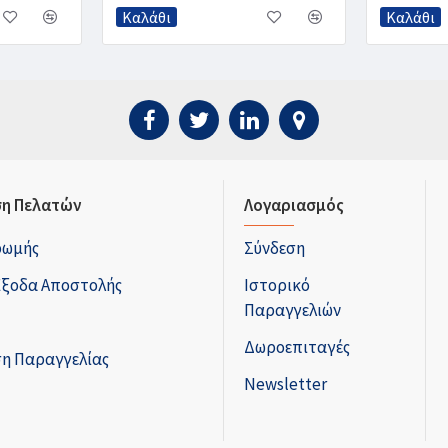
Καλάθι
Καλάθι
η Πελατών
Λογαριασμός
ρωμής
Σύνδεση
Έξοδα Αποστολής
Ιστορικό
Παραγγελιών
Δωροεπιταγές
η Παραγγελίας
Newsletter