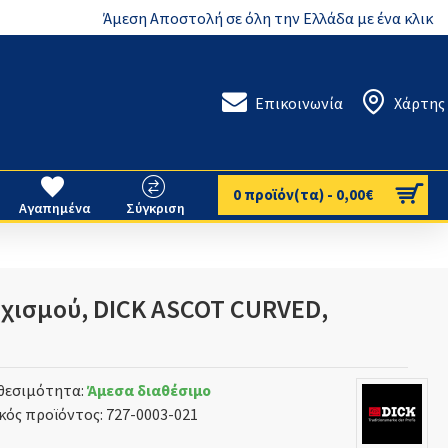
Άμεση Αποστολή σε όλη την Ελλάδα με ένα κλικ
Επικοινωνία
Χάρτης
0 προϊόν(τα) - 0,00€
Αγαπημένα
Σύγκριση
χισμού, DICK ASCOT CURVED,
θεσιμότητα:
Άμεσα διαθέσιμο
κός προϊόντος:
727-0003-021