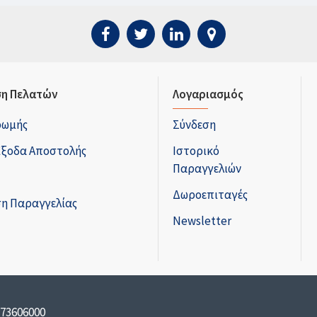
η Πελατών
Λογαριασμός
ρωμής
Σύνδεση
Έξοδα Αποστολής
Ιστορικό
Παραγγελιών
Δωροεπιταγές
η Παραγγελίας
Newsletter
173606000