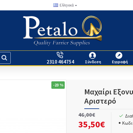
Ελληνικά
2310 464754
Σύνδεση
Εγγραφή
-23 %
Μαχαίρι Εξονυ
Αριστερό
46,00€
Δια
35,50€
Κωδι