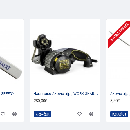
3-4 ΕΒΔΟΜΆΔΕΣ
T SPEEDY
Ηλεκτρικό Ακονιστήρι, WORK SHARP KEN ONION EDITION
280,00€
8,50€
Καλάθι
Καλάθι