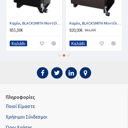
” - 1 Καυστήρας
Καμίνι, BLACKSMITH Μοντέλο “BABY” - 1 Καυστήρας
Καμίνι, BLACKSMITH Μοντέλο “BASIC 2” - 2 Καυστήρες
855,00€
820,00€
983,00€
Καλάθι
Καλάθι
Πληροφορίες
Ποιοί Είμαστε
Χρήσιμοι Σύνδεσμοι
Όροι Χρήσης