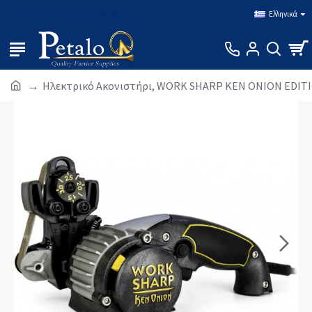
Σύνδεση
Εγγραφή
Ελληνικά
Ηλεκτρικό Ακονιστήρι, WORK SHARP KEN ONION EDIT