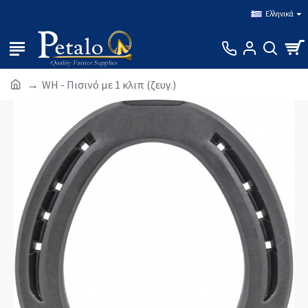
Σύνδεση
Εγγραφή
Ελληνικά
WH - Πισινό με 1 κλιπ (ζευγ.)