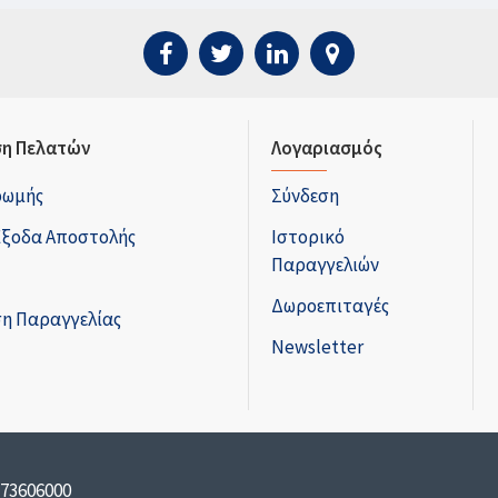
η Πελατών
Λογαριασμός
ρωμής
Σύνδεση
Έξοδα Αποστολής
Ιστορικό
Παραγγελιών
Δωροεπιταγές
η Παραγγελίας
Newsletter
173606000