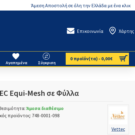
Άμεση Αποστολή σε όλη την Ελλάδα με ένα κλικ
Επικοινωνία
Χάρτης
0 προϊόν(τα) - 0,00€
Αγαπημένα
Σύγκριση
EC Equi-Mesh σε Φύλλα
θεσιμότητα:
Άμεσα διαθέσιμο
κός προϊόντος:
748-0001-098
Vettec