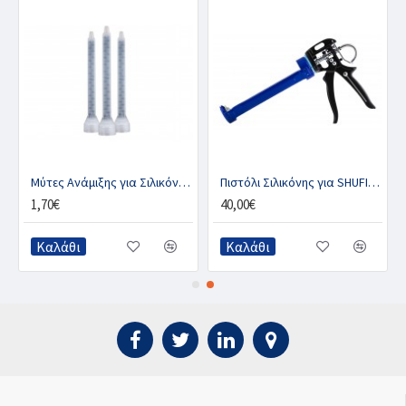
Μύτες Ανάμιξης για Σιλικόνες GLUE-U
Πιστόλι Σιλικόνης για SHUFIT & SHUFILL 150 & 250ml
1,70€
40,00€
Καλάθι
Καλάθι