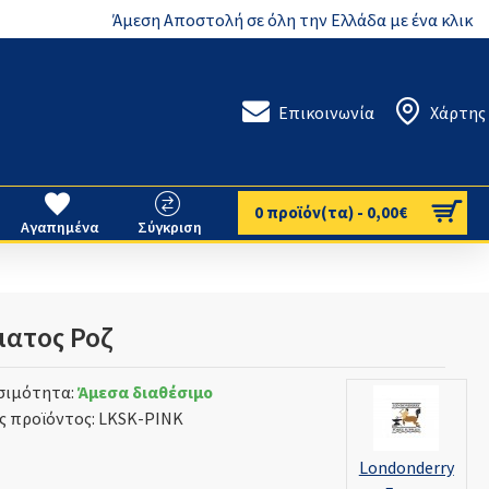
Άμεση Αποστολή σε όλη την Ελλάδα με ένα κλικ
Επικοινωνία
Χάρτης
0 προϊόν(τα) - 0,00€
Αγαπημένα
Σύγκριση
ματος Ροζ
σιμότητα:
Άμεσα διαθέσιμο
ς προϊόντος:
LKSK-PINK
Londonderry