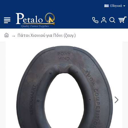
Σύνδεση
Εγγραφή
Ελληνικά
Πάτοι Χιονιού για Πόνι (ζευγ.)