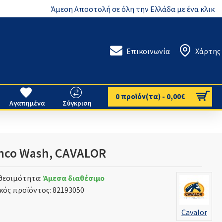
Άμεση Αποστολή σε όλη την Ελλάδα με ένα κλικ
Επικοινωνία
Χάρτης
0 προϊόν(τα) - 0,00€
Αγαπημένα
Σύγκριση
nco Wash, CAVALOR
θεσιμότητα:
Άμεσα διαθέσιμο
κός προϊόντος:
82193050
Cavalor