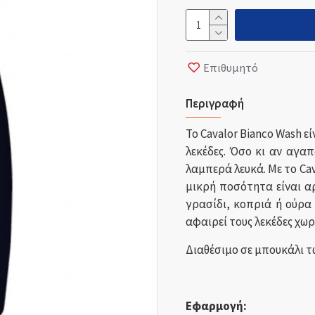
Επιθυμητό
Περιγραφή
Το
Cavalor
Bianco
Wash
εί
λεκέδες. Όσο κι αν αγα
λαμπερά λευκά. Με το
Ca
μικρή ποσότητα είναι α
γρασίδι, κοπριά ή ούρα
αφαιρεί τους λεκέδες χωρί
Διαθέσιμο σε μπουκάλι τ
Εφαρμογή: