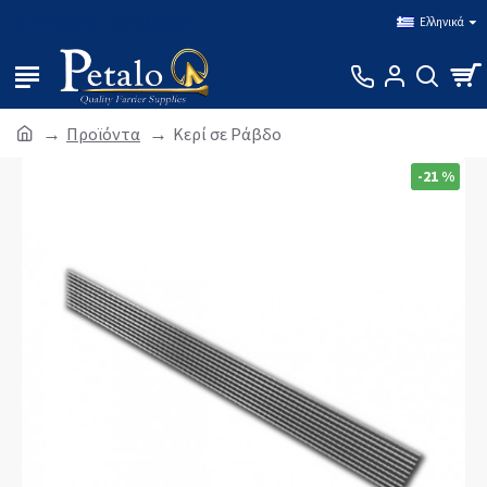
Σύνδεση
Εγγραφή
Ελληνικά
Προϊόντα
Κερί σε Ράβδο
-21 %