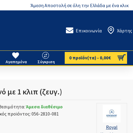
Άμεση Αποστολή σε όλη την Ελλάδα με ένα κλικ
Επικοινωνία
Χάρτης
0 προϊόν(τα) - 0,00€
Αγαπημένα
Σύγκριση
 με 1 κλιπ (ζευγ.)
θεσιμότητα:
Άμεσα διαθέσιμο
κός προϊόντος:
056-2810-081
Royal