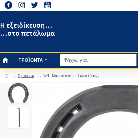
Η εξειδίκευση...
...στο πετάλωμα
ΠΡΟΪΌΝΤΑ
Προϊόντα
WH - Μπροστινό με 1 κλιπ (ζευγ.)