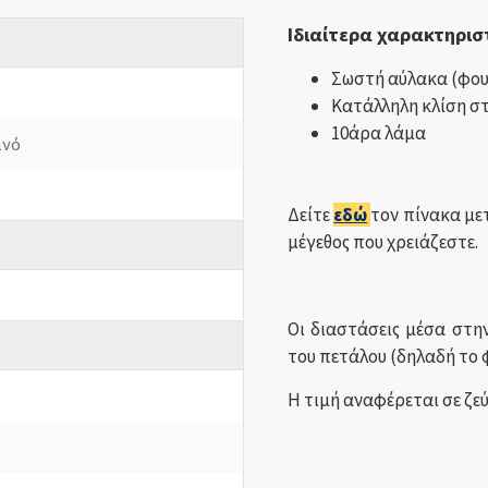
Ιδιαίτερα χαρακτηρισ
Σωστή αύλακα (φο
Κατάλληλη κλίση στ
10άρα λάμα
ινό
Δείτε
εδώ
τον πίνακα με
μέγεθος που χρειάζεστε.
Οι διαστάσεις μέσα στη
του πετάλου (δηλαδή το
Η τιμή αναφέρεται σε ζε