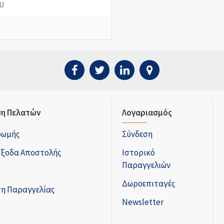
CU
η Πελατών
Λογαριασμός
ρωμής
Σύνδεση
Έξοδα Αποστολής
Ιστορικό
Παραγγελιών
Δωροεπιταγές
η Παραγγελίας
Newsletter