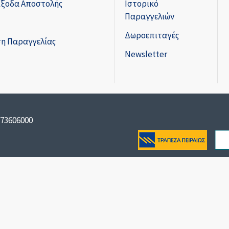
Έξοδα Αποστολής
Ιστορικό
Παραγγελιών
Δωροεπιταγές
η Παραγγελίας
Newsletter
173606000