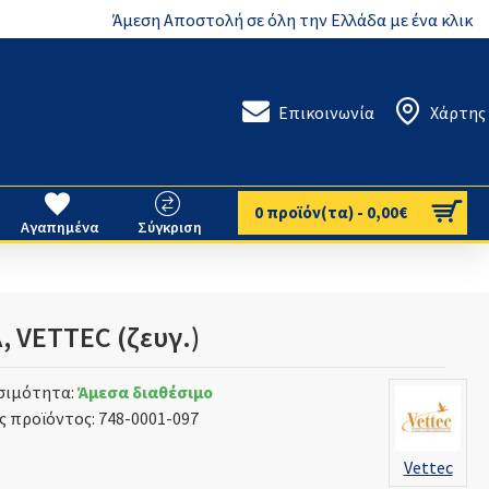
Άμεση Αποστολή σε όλη την Ελλάδα με ένα κλικ
Επικοινωνία
Χάρτης
0 προϊόν(τα) - 0,00€
Αγαπημένα
Σύγκριση
, VETTEC (ζευγ.)
σιμότητα:
Άμεσα διαθέσιμο
ς προϊόντος:
748-0001-097
Vettec