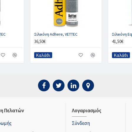
TTEC
Σιλικόνη Adhere, VETTEC
Σιλικόνη Eq
36,50€
41,50€
Καλάθι
Καλάθι
η Πελατών
Λογαριασμός
ρωμής
Σύνδεση