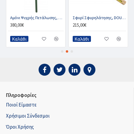
OR
Αμόνι Ψυχρής Πετάλωσης, DIAMOND
Σφυρί Σφυρηλάτησης, DOUBLE - S
380,00€
215,00€
Καλάθι
Καλάθι
Πληροφορίες
Ποιοί Είμαστε
Χρήσιμοι Σύνδεσμοι
Όροι Χρήσης