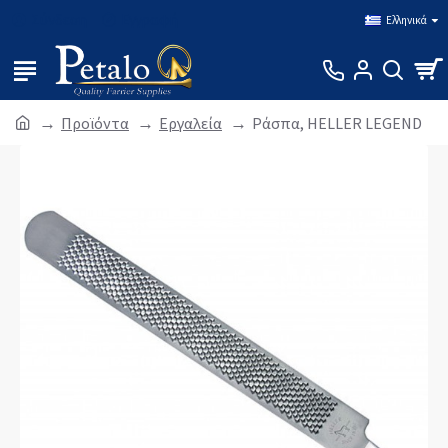
Σύνδεση
Εγγραφή
Ελληνικά
Προϊόντα
Εργαλεία
Ράσπα, HELLER LEGEND