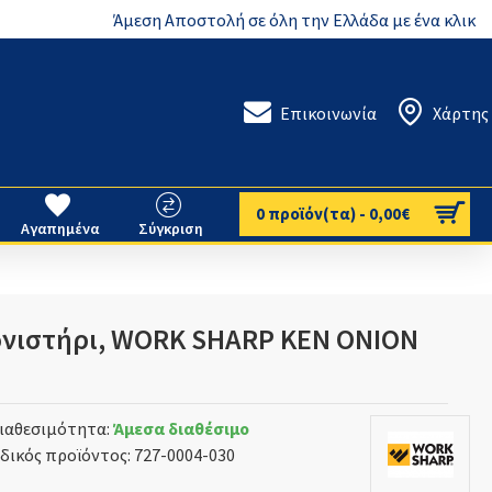
Άμεση Αποστολή σε όλη την Ελλάδα με ένα κλικ
Επικοινωνία
Χάρτης
0 προϊόν(τα) - 0,00€
Αγαπημένα
Σύγκριση
ονιστήρι, WORK SHARP KEN ONION
ιαθεσιμότητα:
Άμεσα διαθέσιμο
δικός προϊόντος:
727-0004-030