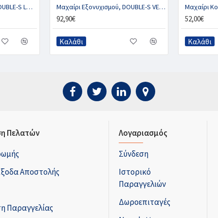
Μαχαίρι Εξονυχισμού, DOUBLE-S LOOP
Μαχαίρι Εξονυχισμού, DOUBLE-S VET LOOP
92,90€
52,00€
Καλάθι
Καλάθι
η Πελατών
Λογαριασμός
ρωμής
Σύνδεση
Έξοδα Αποστολής
Ιστορικό
Παραγγελιών
Δωροεπιταγές
η Παραγγελίας