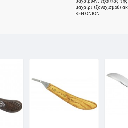
μαχαιριών, εξαιτίας της
μαχαίρι εξονυχισμού) α
KEN ONION