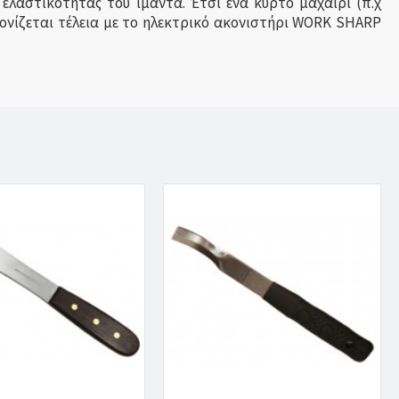
 ελαστικότητας του ιμάντα. Έτσι ένα κυρτό μαχαίρι (π.χ
κονίζεται τέλεια με το ηλεκτρικό ακονιστήρι WORK SHARP