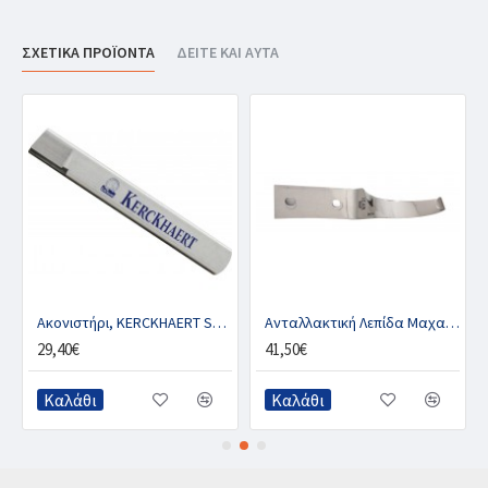
ΣΧΕΤΙΚΑ ΠΡΟΪΟΝΤΑ
ΔΕΙΤΕ ΚΑΙ ΑΥΤΑ
1
Ακονιστήρι, KERCKHAERT SPEEDY
Ανταλλακτική Λεπίδα Μαχαιριού ICAR KNIFERGO
29,40€
41,50€
Καλάθι
Καλάθι