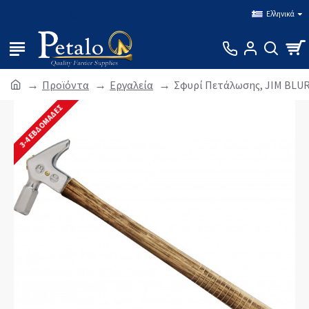
Σύνδεση
Εγγραφή
Ελληνικά
Προϊόντα
Εργαλεία
Σφυρί Πετάλωσης, JIM BLU
3-4 ΕΒΔΟΜΆΔΕΣ