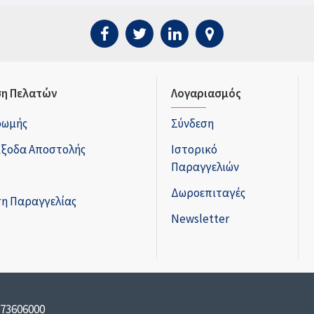
η Πελατών
Λογαριασμός
ρωμής
Σύνδεση
Έξοδα Αποστολής
Ιστορικό
Παραγγελιών
Δωροεπιταγές
η Παραγγελίας
Newsletter
173606000