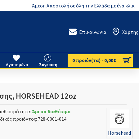
Άμεση Αποστολή σε όλη την Ελλάδα με ένα κλικ
Επικοινωνία
Χάρτης
0 προϊόν(τα) - 0,00€
Αγαπημένα
Σύγκριση
σης, HORSEHEAD 12oz
ιαθεσιμότητα:
Άμεσα διαθέσιμο
δικός προϊόντος:
728-0001-014
Horsehead