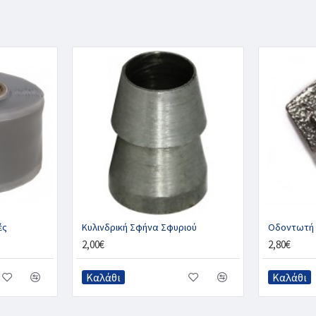
ές
Κυλινδρική Σφήνα Σφυριού
Οδοντωτή 
2,00€
2,80€
Καλάθι
Καλάθι