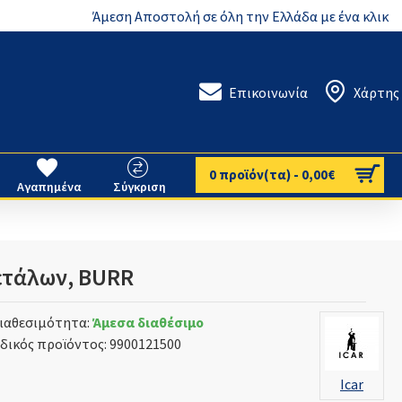
Άμεση Αποστολή σε όλη την Ελλάδα με ένα κλικ
Επικοινωνία
Χάρτης
0 προϊόν(τα) - 0,00€
Αγαπημένα
Σύγκριση
ετάλων, BURR
ιαθεσιμότητα:
Άμεσα διαθέσιμο
δικός προϊόντος:
9900121500
Icar