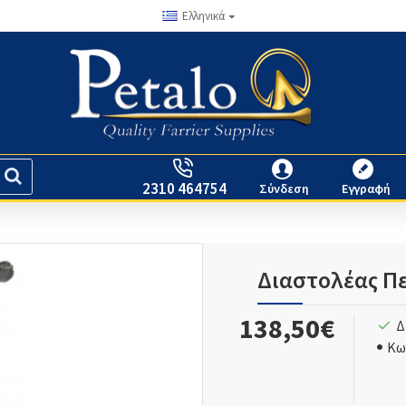
Ελληνικά
2310 464754
Σύνδεση
Εγγραφή
Διαστολέας Π
138,50€
Δ
Κω