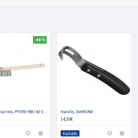
-30 %
Συρματόβουρτσα, PFERD HBU 40 ST 0.35
Αγκύλη, DIAMOND
14,50€
Καλάθι