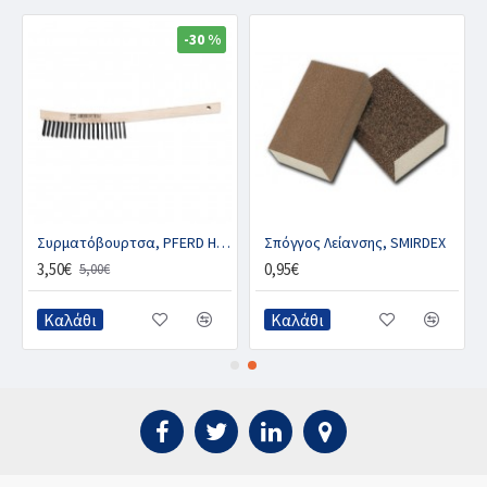
-30 %
άς Χρήσης
Συρματόβουρτσα, PFERD HBU 40 ST 0.35
Σπόγγος Λείανσης, SMIRDEX
3,50€
0,95€
5,00€
Καλάθι
Καλάθι