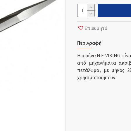
Επιθυμητό
Περιγραφή
Η σφήνα N.F. VIKING, εί
από μηχανήματα ακριβε
πετάλωμα, με μήκος 28
χρησιμοποιήσουν.