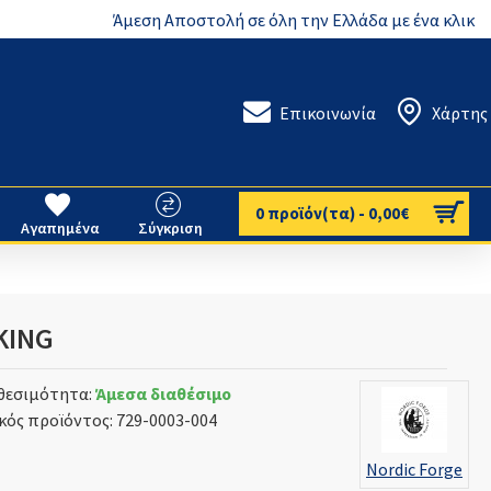
Άμεση Αποστολή σε όλη την Ελλάδα με ένα κλικ
Επικοινωνία
Χάρτης
0 προϊόν(τα) - 0,00€
Αγαπημένα
Σύγκριση
IKING
θεσιμότητα:
Άμεσα διαθέσιμο
κός προϊόντος:
729-0003-004
Nordic Forge