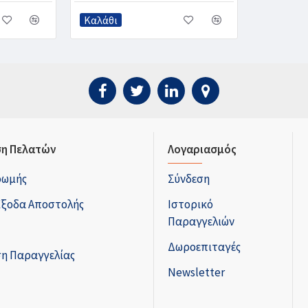
Καλάθι
η Πελατών
Λογαριασμός
ρωμής
Σύνδεση
Έξοδα Αποστολής
Ιστορικό
Παραγγελιών
Δωροεπιταγές
η Παραγγελίας
Newsletter