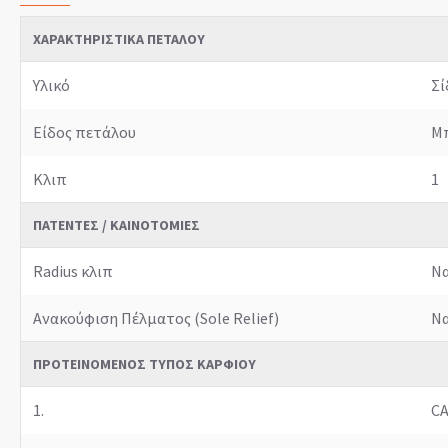
ΧΑΡΑΚΤΗΡΙΣΤΙΚΆ ΠΕΤΆΛΟΥ
Υλικό
Σί
Είδος πετάλου
Μ
Κλιπ
1
ΠΑΤΈΝΤΕΣ / ΚΑΙΝΟΤΟΜΊΕΣ
Radius κλιπ
Να
Ανακούφιση Πέλματος (Sole Relief)
Να
ΠΡΟΤΕΙΝΌΜΕΝΟΣ ΤΎΠΟΣ ΚΑΡΦΙΟΎ
1.
C