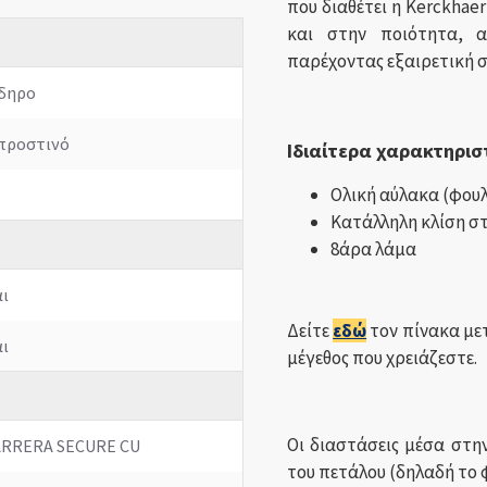
που διαθέτει η Kerckhae
και στην ποιότητα, 
παρέχοντας εξαιρετική 
δηρο
προστινό
Ιδιαίτερα χαρακτηρισ
Ολική αύλακα (φου
Κατάλληλη κλίση στ
8άρα λάμα
ι
Δείτε
εδώ
τον πίνακα μετ
ι
μέγεθος που χρειάζεστε.
Οι διαστάσεις μέσα στη
ARRERA SECURE CU
του πετάλου (δηλαδή το