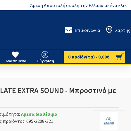
Άμεση Αποστολή σε όλη την Ελλάδα με ένα κλικ
Επικοινωνία
Χάρτης
0 προϊόν(τα) - 0,00€
Αγαπημένα
Σύγκριση
PLATE EXTRA SOUND - Μπροστινό με
σιμότητα:
Άμεσα διαθέσιμο
ς προϊόντος:
095-2208-321