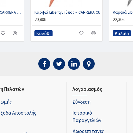
Καρφιά Liberty, Τύπος – CARRERA SECURE
Καρφιά Liberty, Τύπος – CARRERA CU
Καρφιά Lib
20,80€
22,30€
Καλάθι
Καλάθι
η Πελατών
Λογαριασμός
ρωμής
Σύνδεση
Έξοδα Αποστολής
Ιστορικό
Παραγγελιών
Δωροεπιταγές