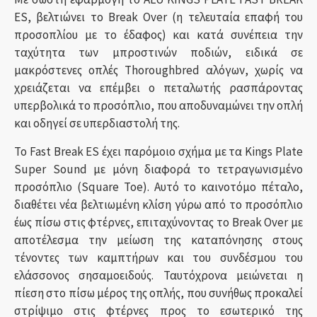
ES, βελτιώνει το Break Over (η τελευταία επαφή του
προσοπλίου με το έδαφος) και κατά συνέπεια την
ταχύτητα των μπροστινών ποδιών, ειδικά σε
μακρόστενες οπλές Thoroughbred αλόγων, χωρίς να
χρειάζεται να επέμβει ο πεταλωτής ρασπάροντας
υπερβολικά το προσόπλιο, που αποδυναμώνει την οπλή
και οδηγεί σε υπερδιαστολή της.
Το Fast Break ES έχει παρόμοιο σχήμα με τα Kings Plate
Super Sound με μόνη διαφορά το τετραγωνισμένο
προσόπλιο (Square Toe). Αυτό το καινοτόμο πέταλο,
διαθέτει νέα βελτιωμένη κλίση γύρω από το προσόπλιο
έως πίσω στις φτέρνες, επιταχύνοντας το Break Over με
αποτέλεσμα την μείωση της καταπόνησης στους
τένοντες των καμπτήρων και του συνδέσμου του
ελάσσονος σησαμοειδούς. Ταυτόχρονα μειώνεται η
πίεση στο πίσω μέρος της οπλής, που συνήθως προκαλεί
στρίψιμο στις φτέρνες προς το εσωτερικό της