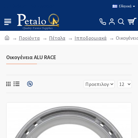
Σύνδεση
Εγγραφή
Ελληνικά
Προϊόντα
Πέταλα
Ιπποδρομιακά
Οικογένει
Οικογένεια ALU RACE