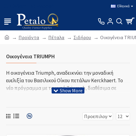
Σύνδεση
Εγγραφή
Ελληνικά
Προϊόντα
Πέταλα
Σιδήρου
Οικογένεια TRI
Οικογένεια TRIUMPH
Η οικογένεια Triumph, αναδεικνύει την μοναδική
ευελιξία του Βασιλικού Οίκου πετάλων Kerckhaert. Το
νέο πρόγραμμα με τα χυτά Triumph, διαθέσιμα σε
χάλυβα και αλουμίνιο, έγινε αμέσως επιτυχία σε όλο τον
κόσμο. Η διαδικασία σφυρηλάτησης που υιοθετήθηκε
από την Kerckhaert, μεγιστοποιεί τα χαρακτηριστικά
σχεδιασμού που φαίνονται σήμερα στο πρόγραμμα
Triumph. Προβλήματα που αντιμετώπισαν άλλες
κατασκευάστριες εταιρείες πετάλων, έχουν επιλυθεί