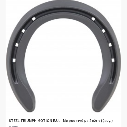
από την Kerckhaert, Το πρόγραμμα Triumph σε χάλυβα,
είναι τόσο ωραίο να το χρησιμοποιεί και να το
μορφοποιεί κανείς, που το πετάλωμα γίνεται
ευχαρίστηση και η βελτιωμένη κλίση που έχουν οι
τρύπες για τα καρφιά το καθιστούν ονειρικό για
κάρφωμα. Το αλουμίνιο Triumph, επιτρέπει στο
σύγχρονο αθλητικό άλογο να αποδώσει στο μέγιστο,
διατηρώντας παράλληλα την οπλή απόλυτα υγιή. Το
πρόγραμμα Triumph αναπτύσσεται γρήγορα, με
σκοπό να προσαρμοστεί στις διαφορετικές ανάγκες
των πεταλωτών παγκοσμίως, με την εισαγωγή του
μοντέλου E.U.. Ενώ το egg bar αλουμινίου Triumph,
αποδεικνύει ότι ο Βασιλικός Οίκος πετάλων Kerckhaert
παρέχει μια σειρά από πέταλα για όλα τα στυλ
πεταλώματος.
STEEL TRIUMPH MOTION E.U. - Μπροστινό με 2 κλιπ (ζευγ.)