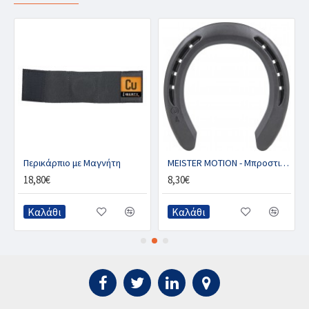
Περικάρπιο με Μαγνήτη
MEISTER MOTION - Μπροστινό με 2 κλιπ (ζευγ.)
18,80€
8,30€
Καλάθι
Καλάθι