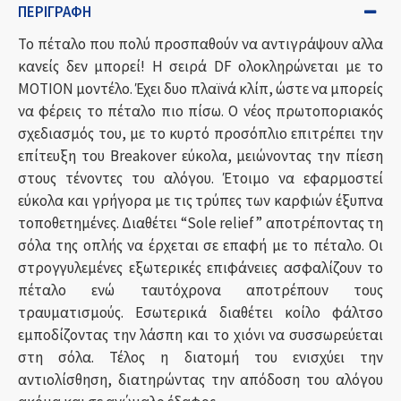
ΠΕΡΙΓΡΑΦΉ
Το πέταλο που πολύ προσπαθούν να αντιγράψουν αλλα
κανείς δεν μπορεί! Η σειρά DF ολοκληρώνεται με το
ΜOTION μοντέλο. Έχει δυο πλαϊνά κλίπ, ώστε να μπορείς
να φέρεις το πέταλο πιο πίσω. Ο νέος πρωτοποριακός
σχεδιασμός του, με το κυρτό προσόπλιο επιτρέπει την
επίτευξη του Breakover εύκολα, μειώνοντας την πίεση
στους τένοντες του αλόγου. Έτοιμο να εφαρμοστεί
εύκολα και γρήγορα με τις τρύπες των καρφιών έξυπνα
τοποθετημένες. Διαθέτει “Sole relief” αποτρέποντας τη
σόλα της οπλής να έρχεται σε επαφή με το πέταλο. Οι
στρογγυλεμένες εξωτερικές επιφάνειες ασφαλίζουν το
πέταλο ενώ ταυτόχρονα αποτρέπουν τους
τραυματισμούς. Εσωτερικά διαθέτει κοίλο φάλτσο
εμποδίζοντας την λάσπη και το χιόνι να συσσωρεύεται
στη σόλα. Τέλος η διατομή του ενισχύει την
αντιολίσθηση, διατηρώντας την απόδοση του αλόγου