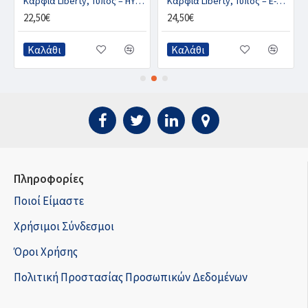
Καρφιά Liberty, Τύπος – HYBRID CU
Καρφιά Liberty, Τύπος – E-SLIM CU
22,50€
24,50€
Καλάθι
Καλάθι
Πληροφορίες
Ποιοί Είμαστε
Χρήσιμοι Σύνδεσμοι
Όροι Χρήσης
Πολιτική Προστασίας Προσωπικών Δεδομένων