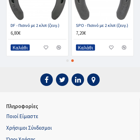
ND 5 χιλ
DF - Πισινό με 2 κλιπ (ζευγ.)
SPO - Πισινό με 2 κλιπ (ζευγ.)
6,80€
7,20€
Καλάθι
Καλάθι
Πληροφορίες
Ποιοί Είμαστε
Χρήσιμοι Σύνδεσμοι
Όροι Χρήσης