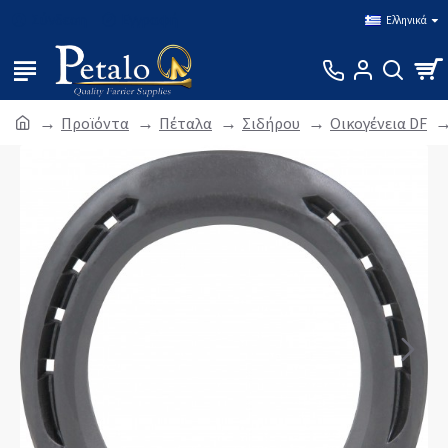
Σύνδεση
Εγγραφή
Ελληνικά
Προϊόντα
Πέταλα
Σιδήρου
Οικογένεια DF