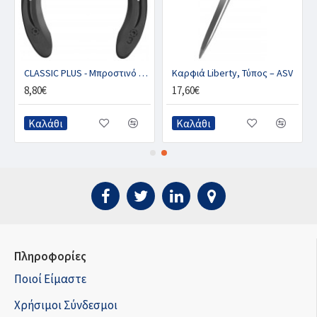
 CU
CLASSIC PLUS - Μπροστινό με 1 κλιπ (ζευγ.)
Καρφιά Liberty, Τύπος – ASV
8,80€
17,60€
Καλάθι
Καλάθι
Πληροφορίες
Ποιοί Είμαστε
Χρήσιμοι Σύνδεσμοι