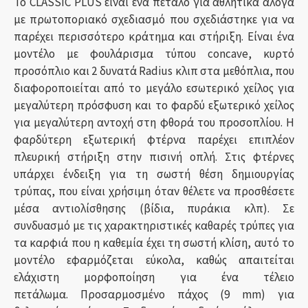
Το CLASSIC PLUS είναι ένα πέταλο για αθλητικά άλογα
με πρωτοποριακό σχεδιασμό που σχεδιάστηκε για να
παρέχει περισσότερο κράτημα και στήριξη.
Είναι ένα
μοντέλο με φουλάρισμα τύπου concave, κυρτό
προσόπλιο και 2 δυνατά
Radius
κλιπ στα μεθόπλια,
που
διαφοροποιείται από το μεγάλο εσωτερικό χείλος για
μεγαλύτερη πρόσφυση και το φαρδύ εξωτερικό χείλος
για μεγαλύτερη αντοχή στη φθορά του προσοπλίου.
Η
φαρδύτερη εξωτερική φτέρνα παρέχει επιπλέον
πλευρική στήριξη στην πισινή οπλή
.
Στις φτέρνες
υπάρχει
ένδειξη για τη σωστή θέση δημιουργίας
τρύπας, που είναι χρήσιμη όταν θέλετε να προσθέσετε
μέσα αντιολίσθησης (βίδια, πυράκια κλπ).
Σε
συνδυασμό με τις χαρακτηριστικές καθαρές τρύπες για
τα καρφιά που η καθεμία έχει τη σωστή κλίση, αυτό το
μοντέλο εφαρμόζεται εύκολα, καθώς απαιτείται
ελάχιστη μορφοποίηση για ένα τέλειο
πετάλωμα.
Προσαρμοσμένο πάχος (9 mm) για