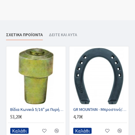
ΣΧΕΤΙΚΑ ΠΡΟΪΟΝΤΑ
ΔΕΙΤΕ ΚΑΙ ΑΥΤΑ
ND 5 χιλ
Βίδια Κωνικά 5/16” με Πυρήνα Τιτανίου, STROMSHOLM με Στρογγυλό Κεφάλι
GR MOUNTAIN - Μπροστινό/Πισινό χωρίς κλιπ (ζευγ.)
53,20€
4,70€
Καλάθι
Καλάθι