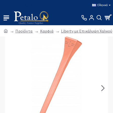
Σύνδεση
Εγγραφή
Ελληνικά
Προϊόντα
Καρφιά
Liberty με Επικάλυψη Χαλκού